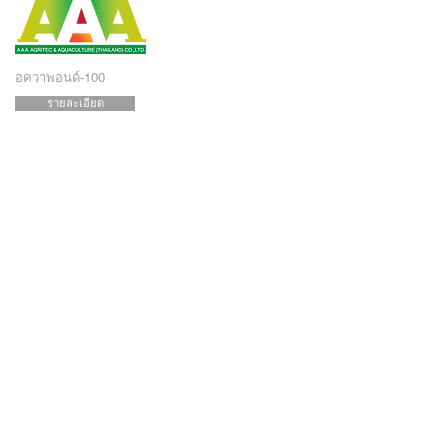
อควาพอนด์-100
รายละเอียด
AAA AGRITEC & AQUACULTURE (THAILAND)
CO., LTD.
เลขที่ 27/44 หมู่ 3 ถนน เทศบาล 6 ตำบล บางโพธิ์เหนือ
อำเภอสามโคก จังหวัดปทุมธานี 12160
โทร:
02-593-1481
,
086-328-6666
แฟกซ์:
02-593-1482
สมัครรับจดหมายข่าวของ AAA
สมัคร