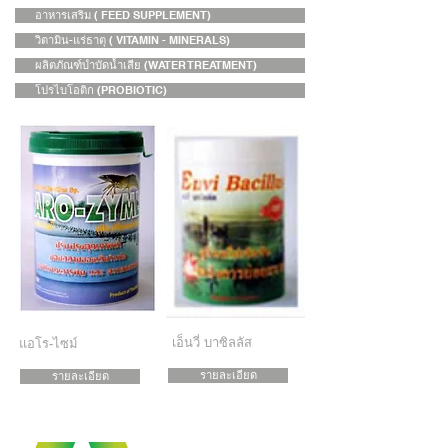
อาหารเสริม ( FEED SUPPLEMENT)
วิตามิน-แร่ธาตุ ( VITAMIN - MINERALS)
ผลิตภัณฑ์บำบัดน้ำเสีย (WATER TREATMENT)
โปรไบโอติก (PROBIOTIC)
เอ็นวี่ บาซิลลัส
แอโร-ไซม์
รายละเอียด
รายละเอียด