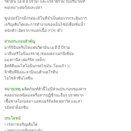
วิตามิน (เอ ดี อี บีรวม) และแร่ธาตุรวม ในปริมาณที่
พอเหมาะต่อกุ้งและปลา
ซูปเปอร์โกรมีกรดอะมิโนที่จำเป็นต่อการกระตุ้นการ
เจริญเติบโตและการทำงานของเอ็นไซม์เพื่อเพิ่มน้ำ
หนักตัว (อัตราการแลกเนื้อ (FCR) ต่ำ)
ส่วนประกอบสำคัญ
อาร์จินีนทริปโทแฟนวิตามิน เอ ดี อี บีรวม
แวลีนทริโอนีนแร่ธาตุ (ทองแดง แมกนีเซียม
แมงกานีส เฟอร์รัส (เหล็ก)
ฮิสทิดีนเมไทโอนีนกรดไขมัน (โอเมก้า 3)
ลิวซีนฟีนิลอะลานีนเบต้าแคโรทีน
ไอโซลิวซีนไลซีน
หมายเหตุ:
ผลิตภัณฑ์ตัวนี้ไม่มีส่วนประกอบของสาร
คลอแรมเฟนิคอลหรือสารปฏิชีวนะอื่นๆ ปราศจาก
เชื้อซาลโมเนลลา แอสเปอร์จิลลัส ฟลาวัส และสา
รอัลฟาท็อกซิน
ประโยชน์
• เร่งการเจริญเติบโต