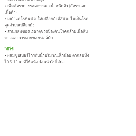
• ลดความเครียดของกุ้ง
• เพิ่มอัตราการรอดตายและน้ำหนักตัว (อัตราแลก
เนื้อต่ำ)
• เบต้าแคโรทีนช่วยให้เปลือกกุ้งมีสีสวย ไม่เป็นโรค
จุดดำบนเปลือกกุ้ง
• ส่วนผสมของแร่ธาตุช่วยป้องกันโรคกล้ามเนื้อลีบ
ขาวและการตายของเซลล์ตับ
วิธีใช้
• ผสมซูปเปอร์โกรกับน้ำปริมาณเล็กน้อย ตากลมทิ้ง
ไว้ 5-10 นาทีให้แห้ง ก่อนนำไปใส่บ่อ
ปริมาณการใช้
• เพื่อเร่งการเจริญเติบโต: ผสมซูปเปอร์โกร 5-10 กรัม
ต่อ อาหาร 1 กิโลกรัม
ลักษณะ:
ครีมแป้งเปียกสีเหลือง
อายุการใช้งานและการเก็บรักษา: 2 ปีในที่แห้งและ
เย็น
ปริมาณบรรจุ: 2.5 กก. X 6 กระปุก/กล่อง
AAA AGRITEC & AQUACULTURE (THAILAND)
CO., LTD.