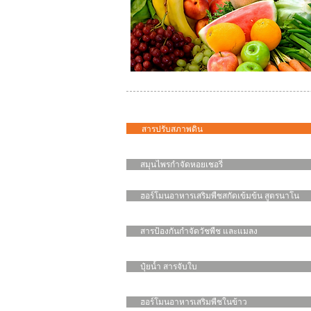
สารปรับสภาพดิน
สมุนไพรกำจัดหอยเชอรี่
ฮอร์โมนอาหารเสริมพืชสกัดเข้มข้น สูตรนาโน
สารป้องกันกำจัดวัชพืช และแมลง
ปุ๋ยน้ำ สารจับใบ
ฮอร์โมนอาหารเสริมพืชในข้าว