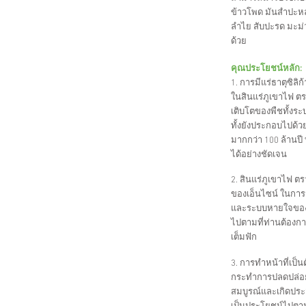
ข้าวโพด มันสำปะหล
ลำไย สับปะรด มะม่
ด้วย
คุณประโยชน์หลัก:
1. การมีแร่ธาตุซิลิ
ในสินแร่ภูเขาไฟ ตร
เติบโตของพืชทั้งระ
ทั้งยังประกอบไปด้ว
มากกว่า 100 ล้านปี 
ได้อย่างชัดเจน
2. สินแร่ภูเขาไฟ ต
ของเอ็นไซน์ ในการส
และระบบหายใจของพ
ไปตามที่ท่านต้องกา
เต็มฟัก
3. การทำหน้าที่เป็นต
กระทำการปลดปล่อยอ
สมบูรณ์และเกิดประสิ