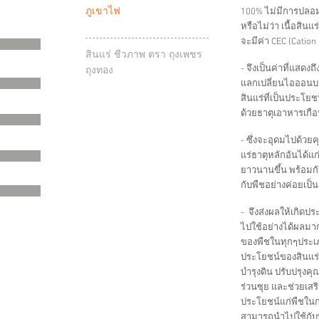
ภูเขาไฟ
100% ไม่มีการปลอ
หรือไม่ว่า เนื้อสิน
จะมีค่า CEC (Cation
สินแร่ ชีวภาพ ตรา ถุงเพชร
- จึงเป็นค่าที่แส
ถุงทอง
แลกเปลี่ยนไอออนบวกไ
สินแร่ที่เป็นประโ
ด้วยธาตุเอาหารเกือ
- ซึ่งจะอุดมไปด้วย
แร่ธาตุหลักอันได้แก
ยาวนานขึ้น พร้อม
กับพืชอย่างค่อยเป็
- จึงส่งผลให้เกิด
ไปใช้อย่างได้ผลมากย
ของพืชในทุกๆประเภ
ประโยชน์ของสินแร่
บำรุงดิน ปรับปรุงคุ
ร่วนซุย และช่วยเสร
ประโยชน์แก่พืชในกา
สามารถนำไปใช้กับพื