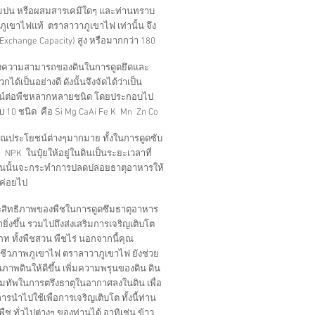
มปน หรือผสมสารเคมีใดๆ และท่านทราบ
แร่ภูเขาไฟแท้ ตราลาวาภูเขาไฟ เท่านั้น จึง
 Exchange Capacity) สูง หรือมากกว่า 180
ดงถึงความสามารถของดินในการดูดยึดและ
ด้เป็นอย่างดี ดังนั้นจึงจัดได้ว่าเป็น
ยชน์ต่อพืชหลากหลายชนิด โดยประกอบไป
บ 10 ชนิด คือ Si Mg CaAi Fe K Mn Zn Co
คุณประโยชน์ต่างๆมากมาย ทั้งในการดูดซับ
่ NPK ในปุ๋ยให้อยู่ในดินเป็นระยะเวลาที่
กันนั้นจะกระทำการปลดปล่อยธาตุอาหารให้
นค่อยไป
ประสิทธิภาพของพืชในการดูดซึมธาตุอาหาร
ิ่งขึ้น รวมไปถึงส่งเสริมการเจริญเติบโต
ท ทั้งพืชสวน พืชไร่ นอกจากนี้คุณ
ชีวภาพภูเขาไฟ ตราลาวาภูเขาไฟ ยังช่วย
ณภาพดินให้ดีขึ้น เพิ่มความพรุนของดิน ดิน
ิมทัพในการตรึงธาตุในอากาศลงในดิน เพื่อ
รนำไปใช้เพื่อการเจริญเติบโต ทั้งนี้ท่าน
ช ทั่วไปต่างๆ ของท่านได้ อาทิเช่น ข้าว