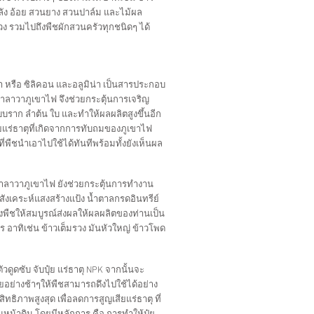
ัง อ้อย สวนยาง สวนปาล์ม และไม้ผล
วง รวมไปถึงพืชผักสวนครัวทุกชนิดๆ ได้
ก้า หรือ ซิลิคอน และอลูมิน่า เป็นสารประกอบ
าลาวาภูเขาไฟ จึงช่วยกระตุ้นการเจริญ
บบราก ลำต้น ใบ และทำให้ผลผลิตสูงขึ้นอีก
ยแร่ธาตุที่เกิดจากการทับถมของภูเขาไฟ
ที่พืชนำเอาไปใช้ได้ทันทีพร้อมทั้งยังเห็นผล
ราลาวาภูเขาไฟ ยังช่วยกระตุ้นการทำงาน
ังเคระห์แสงสร้างแป้ง น้ำตาลกรดอินทรีย์
ืชให้สมบูรณ์ส่งผลให้ผลผลิตของท่านเป็น
ร อาทิเช่น ข้าวเต็มรวง มันหัวใหญ่ ข้าวโพด
ัวดูดซับ จับปุ๋ย แร่ธาตุ NPK จากนั้นจะ
ย่างช้าๆให้พืชสามารถดึงไปใช้ได้อย่าง
ทธิภาพสูงสุด เพื่อลดการสูญเสียแร่ธาตุ ที่