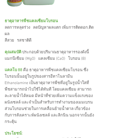
ธาตุอาหารพืชแคลเซียมโบรอน
ลดการหลุดร่วง ลดปัญหาผลแตก เพิ่มการติดดอก,ติด
ผล
สีสวย รสชาติดี
คุณสมบัติ
ประกอบด้วยปริมาณธาตุอาหารรองดังนี้
แมกนีเซียม (MgO) แคลเซียม (CaO) โบรอน (B)
แคลโบ 88
คือ ธาตุอาหารพืชแคลเซียมโบรอน ซึ่ง
โบรอนนั้นอยู่ในรูปของสารอีทาโนลามีน
Ethanolamine เป็นธาตุอาหารพืชที่อยู่ในรูปน้ำใสที่
พืชสามารถนำไปใช้ได้ทันที โดยแคลเซียม สามารถ
ละลายน้ำได้หมด มีหน้าที่ช่วยเพิ่มความแข็งแรงของ
ผนังเซลล์ และจำเป็นสำหรับการทำงานของเมมเบรน
ส่วนโบรอนช่วยในการเคลื่อนย้ายน้ำตาล เกี่ยวข้อง
กับการสังเคราะห์ผนังเซลล์ และลิกนิน นอกจากนั้นยัง
กระตุ้น
ประโยชน์: