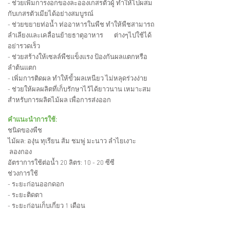
- ช่วยเพิ่มการงอกของละอองเกสรตัวผู้ ทำให้ไปผสม
กับเกสรตัวเมียได้อย่างสมบูรณ์
- ช่วยขยายท่อน้ำ ท่ออาหารในพืช ทำให้พืชสามารถ
ลำเลียงและเคลื่อนย้ายธาตุอาหาร ต่างๆไปใช้ได้
อย่ารวดเร็ว
- ช่วยสร้างให้เซลล์พืชแข็งแรง ป้องกันผลแตกหรือ
ลำต้นแตก
- เพิ่มการติดผล ทำให้ขั้วผลเหนียว ไม่หลุดร่วงง่าย
- ช่วยให้ผลผลิตที่เก็บรักษาไว้ได้ยาวนาน เหมาะสม
สำหรับการผลิตไม้ผล เพื่อการส่งออก
คำแนะนำการใช้:
ชนิดของพืช
ไม้ผล:
องุ่น ทุเรียน ส้ม ชมพู่ มะนาว ลำไย
เงาะ
ลองกอง
อัตราการใช้ต่อน้ำ 20 ลิตร: 10 - 20 ซีซี
ช่วงการใช้
- ระยะก่อนออกดอก
- ระยะติดตา
- ระยะก่อนเก็บเกี่ยว 1 เดือน
พืชผัก: หอม กระเทียม มะเขือเทศ พริก คะน้า