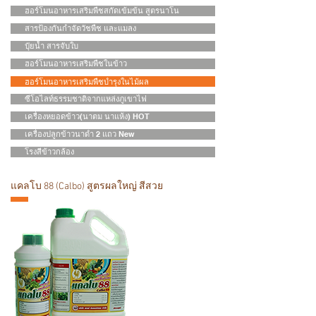
ฮอร์โมนอาหารเสริมพืชสกัดเข้มข้น สูตรนาโน
สารป้องกันกำจัดวัชพืช และแมลง
ปุ๋ยน้ำ สารจับใบ
ฮอร์โมนอาหารเสริมพืชในข้าว
ฮอร์โมนอาหารเสริมพืชบำรุงในไม้ผล
ซีโอไลท์ธรรมชาติจากแหล่งภูเขาไฟ
เครื่องหยอดข้าว(นาตม นาแห้ง) HOT
เครื่องปลูกข้าวนาดำ 2 แถว New
โรงสีข้าวกล้อง
แคลโบ 88 (Calbo) สูตรผลใหญ่ สีสวย