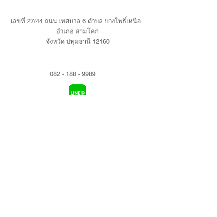
เลขที่ 27/44 ถนน เทศบาล 6 ตำบล บางโพธิ์เหนือ
อำเภอ สามโคก
จังหวัด ปทุมธานี 12160
082 - 188 - 9989
Line@ = @7berry
7berryrice@gmail.com
www.facebook.com/sevenberryrice/
AAA AGRITEC & AQUACULTURE (THAILAND)
CO., LTD.