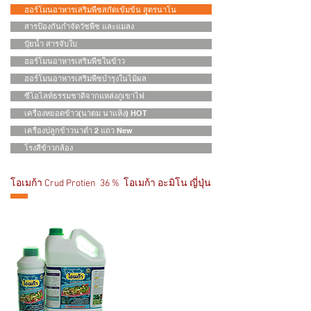
ฮอร์โมนอาหารเสริมพืชสกัดเข้มข้น สูตรนาโน
สารป้องกันกำจัดวัชพืช และแมลง
ปุ๋ยน้ำ สารจับใบ
ฮอร์โมนอาหารเสริมพืชในข้าว
ฮอร์โมนอาหารเสริมพืชบำรุงในไม้ผล
ซีโอไลท์ธรรมชาติจากแหล่งภูเขาไฟ
เครื่องหยอดข้าว(นาตม นาแห้ง) HOT
เครื่องปลูกข้าวนาดำ 2 แถว New
โรงสีข้าวกล้อง
โอเมก้า Crud Protien 36 %
โอเมก้า อะมิโน ญี่ปุ่น