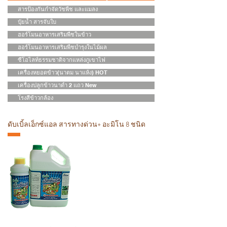
สารป้องกันกำจัดวัชพืช และแมลง
ปุ๋ยน้ำ สารจับใบ
ฮอร์โมนอาหารเสริมพืชในข้าว
ฮอร์โมนอาหารเสริมพืชบำรุงในไม้ผล
ซีโอไลท์ธรรมชาติจากแหล่งภูเขาไฟ
เครื่องหยอดข้าว(นาตม นาแห้ง) HOT
เครื่องปลูกข้าวนาดำ 2 แถว New
โรงสีข้าวกล้อง
ดับเบิ้ลเอ็กซ์แอล สารทางด่วน+ อะมิโน 8 ชนิด