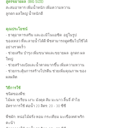
สูตรขยายผล (BIG SIZE)
สะสมอาหาร เพิ่มน้ำหนัก เพิ่มความหวาน
ลูกดก ผลใหญ่ น้ำหนักดี
คุณประโยชน์
- ธาตุอาหารเสริม และอะมิโนแอซิด อยู่ในรูป
ของเหลว ที่ละลายน้ำได้ดี พืชสามารถดูดซึมไปใช้ได้
อย่างรวดเร็ว
- ช่วยเสริม บำรุง เพิ่มขนาดและขยายผล ลูกดก ผล
ใหญ่
- ช่วยสร้างแป้งและน้ำตาลมากขึ้น เพิ่มความหวาน
- ช่วยกระตุ้นการสร้างโปรตีน ช่วยเพิ่มคุณภาพ ของ
ผลผลิต
วิธีการใช้
ชนิดของพืช:
ไม้ผล: ทุเรียน เงาะ มังคุด ส้ม มะนาว ลิ้นจี่ ลำไย
อัตราการใช้ ต่อน้ำ 20 ลิตร: 20 - 30 ซีซี
พืชผัก: หน่อไม้ฝรั่ง หอม กระเทียม มะเขือเทศ พริก
คะน้า